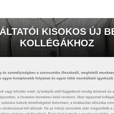
ÁLTATÓI KISOKOS ÚJ B
KOLLÉGÁKHOZ
 és személyiségben a szervezetbe illeszkedő, megfelelő munkaerő
s egyre komplexebb folyamat és egyre több munkáltató igyekszik 
k vagy bővülés miatt, új belépők ettől függetlenül mindig lehetnek és 
lyozottan, a hivatalos kereteken belül rendezni. Akár tapasztalt kollég
 számára tudunk lehetőségeket biztosítani, a kiválasztás időszaka m
 várakozással teli időszak. Ha az interjú sorozatok után megszületik a d
néhány dologra odafigyeljünk. Ezek közé tartozik a munkaszerződés, 