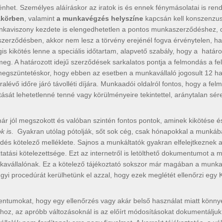
ténhet. Személyes aláíráskor az iratok is és ennek fénymásolatai is re
akörben
, valamint
a munkavégzés helyszíne
kapcsán kell konszenzus
unkaviszony kezdete is elengedhetetlen a pontos munkaszerződéshez, 
 szerződésben, akkor nem lesz a törvény erejénél fogva érvénytelen, h
 kikötés lenne a speciális időtartam, alapvető szabály, hogy a határ
eg. A határozott idejű szerződések sarkalatos pontja a felmondás a fe
egszüntetéskor, hogy ebben az esetben a munkavállaló jogosult 12 hav
ralévő időre járó távolléti díjára. Munkaadói oldalról fontos, hogy a fe
sát lehetetlenné tenné vagy körülményeire tekintettel, aránytalan sér
r jól megszokott és valóban szintén fontos pontok, aminek kikötése és
k i
s. Gyakran utólag pótolják, sőt sok cég, csak hónapokkal a munkába 
és kötelező melléklete. Sajnos a munkáltatók gyakran elfelejtkeznek 
ztatási kötelezettsége. Ezt az internetről is letölthető dokumentumot a
unkavállalónak. Ez a kötelező tájékoztató sokszor már magában a mun
yi procedúrát kerülhetünk el azzal, hogy ezek meglétét ellenőrzi egy 
ntumokat, hogy egy ellenőrzés vagy akár belső használat miatt könnye
oz, az apróbb változásoknál is az előírt módosításokat dokumentáljuk é