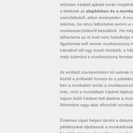
előzetes írásbeli ajánlat során megtör
a feleknek az
alapbérben és a munk
szerződésből, akkor érvénytelen. A m
tekintve, ha nincs feltüntetve semmi a
munkaszerződésről beszélünk. Ha mégis
időtartama az öt évet nem haladhatja m
figyelembe kell vennie munkaviszony m
hátralévő idő egy évnél rövidebb, a hát
mely számára a munkaviszony fenntartá
Az említett szempontokon túl vannak má
között a
próbaidő hossza
és a
juttatáso
ben a munkaköri leírás a munkaszerződ
más, mint a munkáltató írásbeli tájéko
napon belül írásban kell átadnia a m
félreértést vagy akár elhúzódó munkaüg
Érdemes olyan helyen tárolni a dokume
példányokat eljuttassuk a munkatársakh