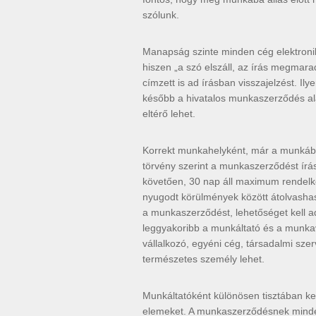
szólunk.
Manapság szinte minden cég elektronikus
hiszen „a szó elszáll, az írás megmara
címzett is ad írásban visszajelzést. Il
később a hivatalos munkaszerződés alap
eltérő lehet.
Korrekt munkahelyként, már a munkába 
törvény szerint a munkaszerződést írás
követően, 30 nap áll maximum rendelke
nyugodt körülmények között átolvashas
a munkaszerződést, lehetőséget kell a
leggyakoribb a munkáltató és a munkavá
vállalkozó, egyéni cég, társadalmi szer
természetes személy lehet.
Munkáltatóként különösen tisztában kel
elemeket. A munkaszerződésnek minde