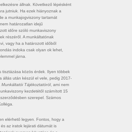
ndelkezésre állnak. Következő lépésként
ra jutniuk. Ha ezek hiányoznak a
de a munkajogviszony tartamát
anem határozatlan idejű
ozott időre szóló munkaviszony
lek részéről. A munkáltatónak
i, vagy ha a határozott időből
lmondás indoka csak olyan ok lehet,
elemmel járna.
 tisztázása közös érdek. Ilyen többek
állás után készül el vele, pedig 2017-
a
Munkáltatói Tájékoztatóról
, ami nem
 munkaviszony kezdetétől számított 15
kaszerződésben szerepel. Számos
Kolléga.
n elérhető legyen. Fontos, hogy a
s az iratok lejárati dátumát is