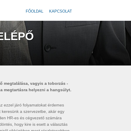
FŐOLDAL
KAPCSOLAT
ELÉPŐ
 megtalálása, vagyis a toborzás -
a megtartásra helyezni a hangsúlyt.
az ezzel járó folyamatokat érdemes
át keresünk a szervezetbe, akár egy
inden HR-es és cégvezető számára
öntés, hogy kire is esett a választás
amiről cikkünkben most részletesebben