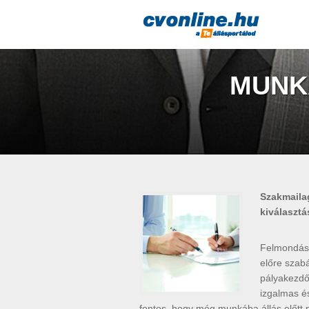
MUNK
Szakmailag
kiválasztá
Felmondáso
előre szabá
pályakezdő
izgalmas és
fontos, hogy még munkába állás előtt 