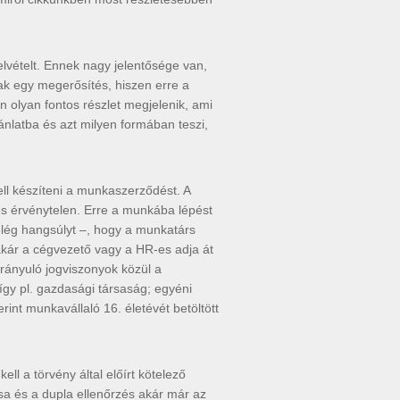
elvételt. Ennek nagy jelentősége van,
ak egy megerősítés, hiszen erre a
n olyan fontos részlet megjelenik, ami
ánlatba és azt milyen formában teszi,
ll készíteni a munkaszerződést. A
és érvénytelen. Erre a munkába lépést
elég hangsúlyt –, hogy a munkatárs
akár a cégvezető vagy a HR-es adja át
rányuló jogviszonyok közül a
 így pl. gazdasági társaság; egyéni
rint munkavállaló 16. életévét betöltött
l a törvény által előírt kötelező
sa és a dupla ellenőrzés akár már az