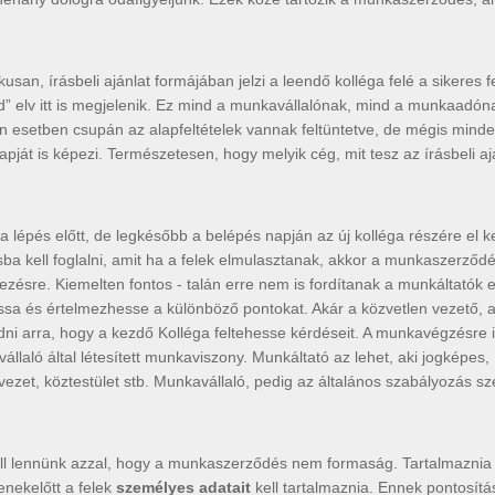
an, írásbeli ajánlat formájában jelzi a leendő kolléga felé a sikeres f
d” elv itt is megjelenik. Ez mind a munkavállalónak, mind a munkaadón
yen esetben csupán az alapfeltételek vannak feltüntetve, de mégis minde
ját is képezi. Természetesen, hogy melyik cég, mit tesz az írásbeli aj
lépés előtt, de legkésőbb a belépés napján az új kolléga részére el ke
ba kell foglalni, amit ha a felek elmulasztanak, akkor a munkaszerződ
zésre. Kiemelten fontos - talán erre nem is fordítanak a munkáltatók 
sa és értelmezhesse a különböző pontokat. Akár a közvetlen vezető, 
dni arra, hogy a kezdő Kolléga feltehesse kérdéseit. A munkavégzésre i
llaló által létesített munkaviszony. Munkáltató az lehet, aki jogképes,
vezet, köztestület stb. Munkavállaló, pedig az általános szabályozás sze
l lennünk azzal, hogy a munkaszerződés nem formaság. Tartalmaznia kel
nekelőtt a felek
személyes adatait
kell tartalmaznia. Ennek pontosítá